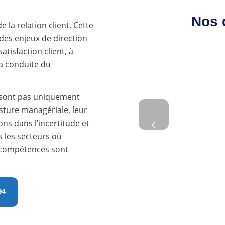
Nos 
 la relation client. Cette
des enjeux de direction
tisfaction client, à
la conduite du
Quell
requise
 sont pas uniquement
la
sture managériale, leur
Précédent
ons dans l’incertitude et
s les secteurs où
es compétences sont
94