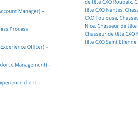
de tête CXO Roubaix
,
C
tête CXO Nantes
,
Chass
Account Manager) –
CXO Toulouse
,
Chasseu
Nice
,
Chasseur de tête
ness Process
Chasseur de tête CXO 
tête CXO Saint Etienne
Experience Officer) –
rkforce Management) –
xperience client –