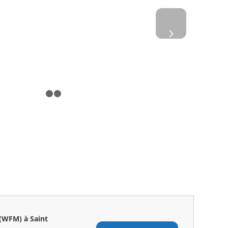
 executive, l’élément
ne organisation Sales-
Suivant
Marketing
1
2
3
(WFM) à Saint