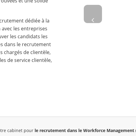
Account
ouvées et une solide
clé d’u
Précédent
crutement dédiée à la
on avec les entreprises
ver les candidats les
sés dans le recrutement
les chargés de clientèle,
es de service clientèle,
otre cabinet pour
le recrutement dans le Workforce Management 