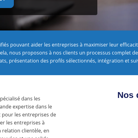
ifiés pouvant aider les entreprises à maximiser leur efficaci
ela, nous proposons à nos clients un processus complet de
ats, présentation des profils sélectionnés, intégration et su
Nos 
écialisé dans les
rande expertise dans le
t pour les entreprises de
der les entreprises à
relation clientèle, en