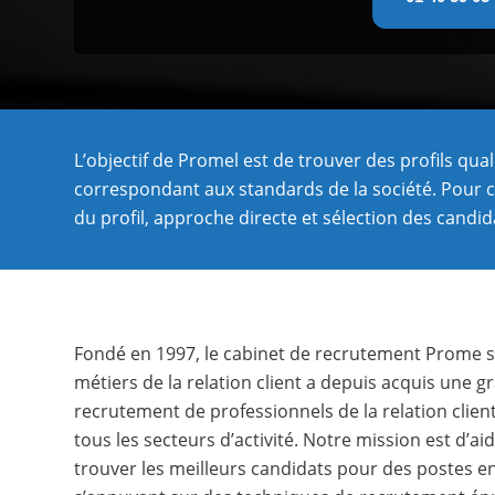
L’objectif de Promel est de trouver des profils qual
correspondant aux standards de la société. Pour c
du profil, approche directe et sélection des candid
Fondé en 1997, le cabinet de recrutement Prome sp
métiers de la relation client a depuis acquis une g
recrutement de professionnels de la relation clien
tous les secteurs d’activité. Notre mission est d’ai
trouver les meilleurs candidats pour des postes en 