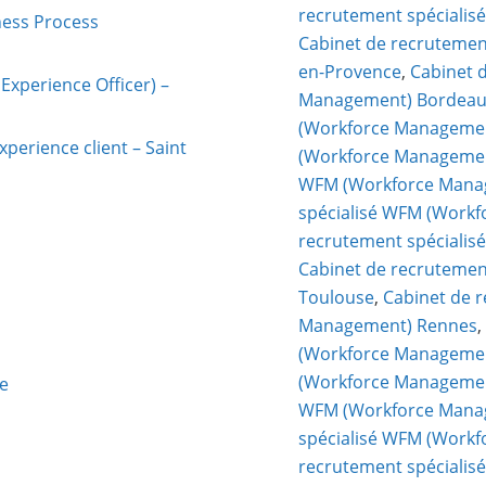
recrutement spécialis
ness Process
Cabinet de recrutemen
en-Provence
,
Cabinet 
Experience Officer) –
Management) Bordea
(Workforce Management
perience client – Saint
(Workforce Managemen
WFM (Workforce Mana
spécialisé WFM (Work
recrutement spéciali
Cabinet de recruteme
Toulouse
,
Cabinet de 
Management) Rennes
(Workforce Managemen
(Workforce Managemen
ne
WFM (Workforce Manag
spécialisé WFM (Work
recrutement spéciali