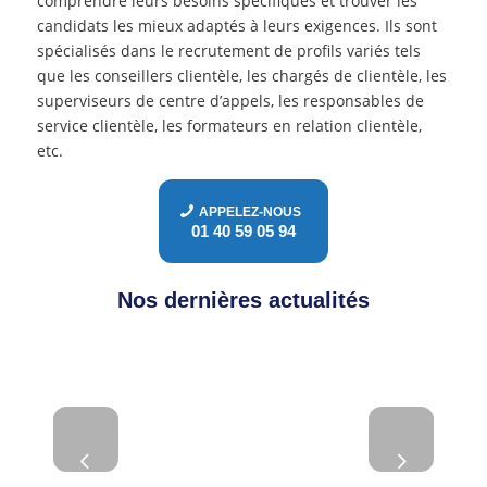
comprendre leurs besoins spécifiques et trouver les
candidats les mieux adaptés à leurs exigences. Ils sont
spécialisés dans le recrutement de profils variés tels
que les conseillers clientèle, les chargés de clientèle, les
superviseurs de centre d’appels, les responsables de
service clientèle, les formateurs en relation clientèle,
etc.
APPELEZ-NOUS
01 40 59 05 94
Nos dernières actualités
DESIGN DE SERVICE :
HIVEWORKS PROPOSE DES
Suivant
ÉVÉNEMENTS POUR DÉCOUVRIR
LES TENDANCES